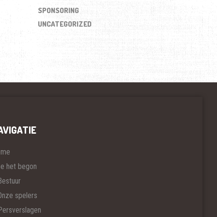
SPONSORING
UNCATEGORIZED
AVIGATIE
ome
e het begon
Bestuur
Onze spelers
Persverslagen