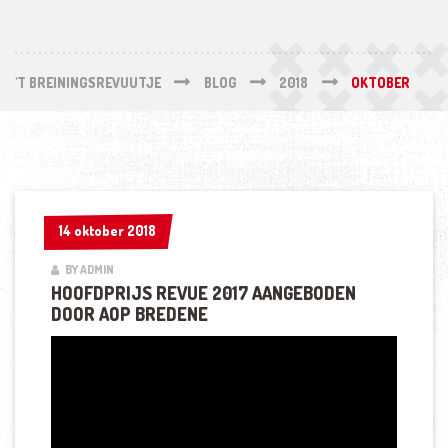
'T BREININGSREVUUTJE
BLOG
2018
OKTOBER
14 oktober 2018
14 oktober 2018
BY ADMIN
HOOFDPRIJS REVUE 2017 AANGEBODEN
DOOR AOP BREDENE