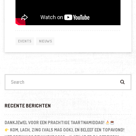
EVENTS
NIEUWS
Search
for:
RECENTE BERICHTEN
DANKJEWEL VOOR EEN PRACHTIGE TAARTNAMIDDAG!
KOM, LACH, ZING (VALS MAG OOK), EN BELEEF EEN TOPAVOND!