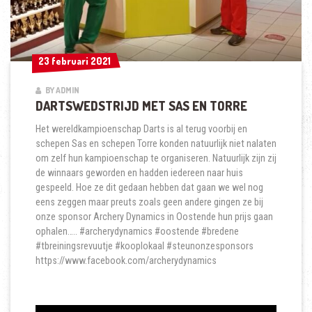
23 februari 2021
23 februari 2021
BY ADMIN
DARTSWEDSTRIJD MET SAS EN TORRE
Het wereldkampioenschap Darts is al terug voorbij en
schepen Sas en schepen Torre konden natuurlijk niet nalaten
om zelf hun kampioenschap te organiseren. Natuurlijk zijn zij
de winnaars geworden en hadden iedereen naar huis
gespeeld. Hoe ze dit gedaan hebben dat gaan we wel nog
eens zeggen maar preuts zoals geen andere gingen ze bij
onze sponsor Archery Dynamics in Oostende hun prijs gaan
ophalen….. #archerydynamics #oostende #bredene
#tbreiningsrevuutje #kooplokaal #steunonzesponsors
https://www.facebook.com/archerydynamics