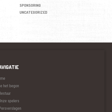
SPONSORING
UNCATEGORIZED
AVIGATIE
ome
e het begon
Bestuur
Onze spelers
Persverslagen