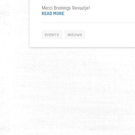
Merci Breinings Revuutje!
“BBQ
READ MORE
MET
T’BREININGSREVUUTJE”
EVENTS
NIEUWS