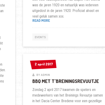
was de jaren 1920 en natuurlijk was iedereen
aste
uitgedost in de jaren 1920. Proficiat alvast en
aan
veel geluk samen xxx.
“HUWELIJK
READ MORE
LISPEL”
EVENTS
t
it
n
2 april 2017
2 april 2017
en
den.
BY ADMIN
ite
BBQ MET T’BREININGSREVUUTJE
ens
Zondag 2 april 2017 kwamen de spelers en
medewerkers van het Breinings Revuutje samen
in het Dacia Center Bredene voor een gezellige