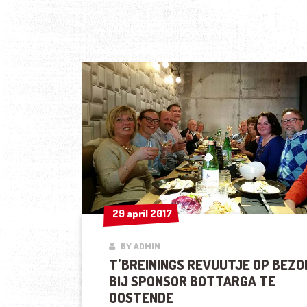
29 april 2017
29 april 2017
BY ADMIN
T’BREININGS REVUUTJE OP BEZO
BIJ SPONSOR BOTTARGA TE
OOSTENDE