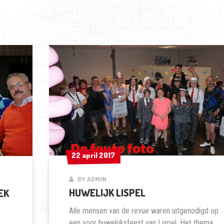
22 april 2017
22 april 2017
BY ADMIN
HUWELIJK LISPEL
EK
Alle mensen van de revue waren uitgenodigd op
een voor huwelijksfeest van Lispel. Het thema